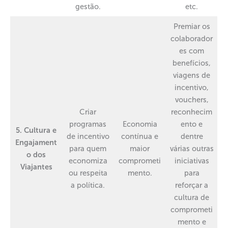
gestão.
etc.
Premiar os
colaborador
es com
benefícios,
viagens de
incentivo,
vouchers,
Criar
reconhecim
programas
Economia
ento e
5. Cultura e
de incentivo
contínua e
dentre
Engajament
para quem
maior
várias outras
o dos
economiza
comprometi
iniciativas
Viajantes
ou respeita
mento.
para
a política.
reforçar a
cultura de
comprometi
mento e