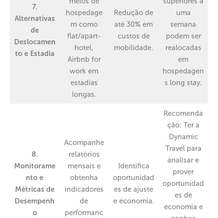
meios de
superiores a
7.
hospedage
Redução de
uma
Alternativas
m como
até 30
%
em
semana
de
flat/apart-
custos de
podem ser
Deslocamen
hotel,
mobilidade.
realocadas
to e Estadia
Airbnb for
em
work em
hospedagen
estadias
s long stay.
longas.
Recomenda
ção: Ter a
Dynamic
Acompanhe
Travel para
8.
relatórios
analisar e
Monitorame
mensais e
Identifica
prover
nto e
obtenha
oportunidad
oportunidad
Métricas de
indicadores
es de ajuste
es de
Desempenh
de
e economia.
economia e
o
performanc