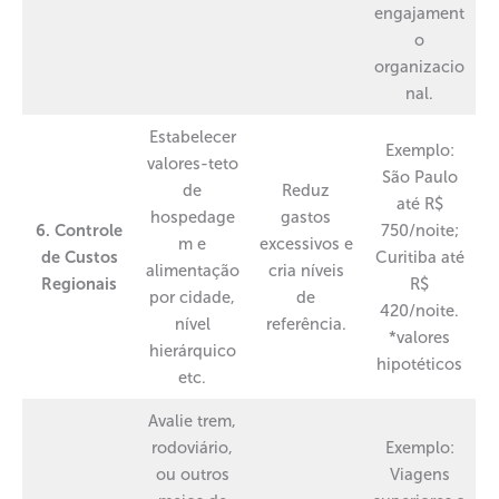
engajament
o
organizacio
nal.
Estabelecer
Exemplo:
valores-teto
São Paulo
de
Reduz
até R$
hospedage
gastos
6. Controle
750/noite;
m e
excessivos e
de Custos
Curitiba até
alimentação
cria níveis
Regionais
R$
por cidade,
de
420/noite.
nível
referência.
*valores
hierárquico
hipotéticos
etc.
Avalie trem,
rodoviário,
Exemplo:
ou outros
Viagens