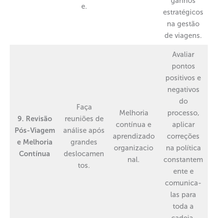
ganhos
e.
estratégicos
na gestão
de viagens.
Avaliar
pontos
positivos e
negativos
do
Faça
Melhoria
processo,
9. Revisão
reuniões de
contínua e
aplicar
Pós-Viagem
análise após
aprendizado
correções
e Melhoria
grandes
organizacio
na política
Contínua
deslocamen
nal.
constantem
tos.
ente e
comunica-
las para
toda a