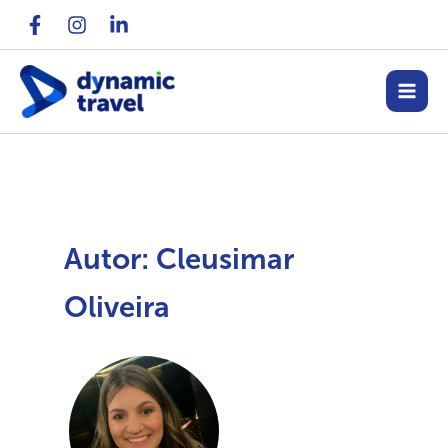
Ir
para
o
conteúdo
Autor: Cleusimar
Oliveira